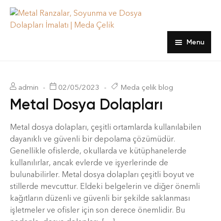
Menu
Ana sayfa
Ürünler
admin
02/05/2023
Meda çelik blog
Metal Dosya Dolapları
hakkımızda
Dosya Dolapları
Metal dosya dolapları, çeşitli ortamlarda kullanılabilen
Blog
Emanet ve Öğretmen Dolapları
dayanıklı ve güvenli bir depolama çözümüdür.
İletişim
Kartoteks Dolapları
Genellikle ofislerde, okullarda ve kütüphanelerde
kullanılırlar, ancak evlerde ve işyerlerinde de
Ranzalar
bulunabilirler. Metal dosya dolapları çeşitli boyut ve
stillerde mevcuttur. Eldeki belgelerin ve diğer önemli
Soyunma Dolapları
kağıtların düzenli ve güvenli bir şekilde saklanması
işletmeler ve ofisler için son derece önemlidir. Bu
Yatak, Yorgan ve Yastıklar