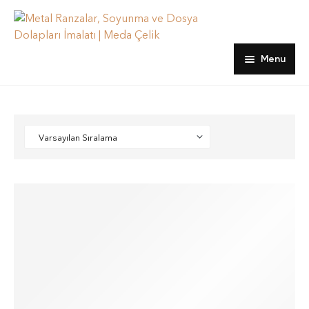
Menu
Ana sayfa
Ürünler
hakkımızda
Dosya Dolapları
Blog
Emanet ve Öğretmen Dolapları
İletişim
Kartoteks Dolapları
Ranzalar
Soyunma Dolapları
Yatak, Yorgan ve Yastıklar