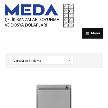
Menu
Ana sayfa
Ürünler
hakkımızda
Dosya Dolapları
Blog
Emanet ve Öğretmen Dolapları
İletişim
Kartoteks Dolapları
Ranzalar
Soyunma Dolapları