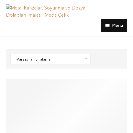
Menu
Ana sayfa
Ürünler
hakkımızda
Dosya Dolapları
Blog
Emanet ve Öğretmen Dolapları
İletişim
Kartoteks Dolapları
Ranzalar
Soyunma Dolapları
Yatak, Yorgan ve Yastıklar