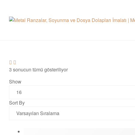
grid
list
button
button
3 sonucun tümü gösteriliyor
Show
Sort By