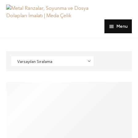
Menu
Ana sayfa
Ürünler
hakkımızda
Dosya Dolapları
Blog
Emanet ve Öğretmen Dolapları
İletişim
Kartoteks Dolapları
Ranzalar
Soyunma Dolapları
Yatak, Yorgan ve Yastıklar