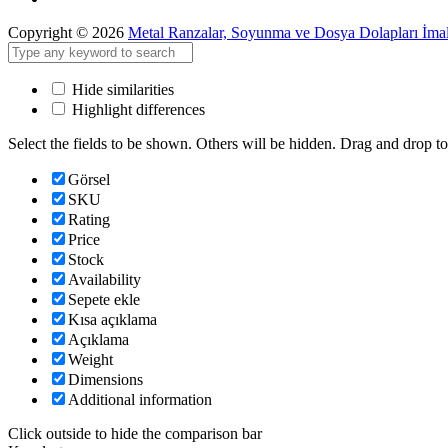
Copyright © 2026
Metal Ranzalar, Soyunma ve Dosya Dolapları İmal
Hide similarities
Highlight differences
Select the fields to be shown. Others will be hidden. Drag and drop to
Görsel
SKU
Rating
Price
Stock
Availability
Sepete ekle
Kısa açıklama
Açıklama
Weight
Dimensions
Additional information
Click outside to hide the comparison bar