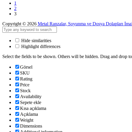
1
2
3
Copyright © 2026
Metal Ranzalar, Soyunma ve Dosya Dolapları İmal
Hide similarities
Highlight differences
Select the fields to be shown. Others will be hidden. Drag and drop to
Görsel
SKU
Rating
Price
Stock
Availability
Sepete ekle
Kısa açıklama
Açıklama
Weight
Dimensions
Additional information