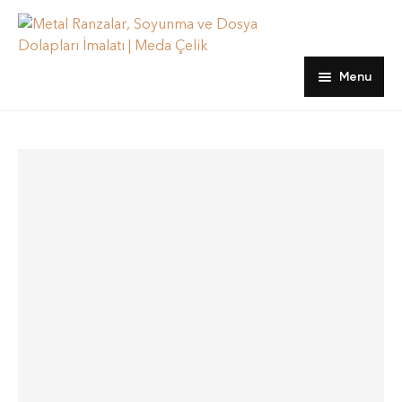
Menu
Ana sayfa
Ürünler
hakkımızda
Dosya Dolapları
Blog
Emanet ve Öğretmen Dolapları
İletişim
Kartoteks Dolapları
Ranzalar
Soyunma Dolapları
Yatak, Yorgan ve Yastıklar