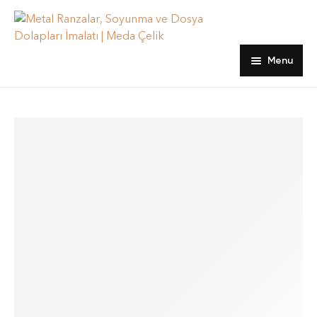
Menu
Ana sayfa
Ürünler
hakkımızda
Dosya Dolapları
Blog
Emanet ve Öğretmen Dolapları
İletişim
Kartoteks Dolapları
Ranzalar
Soyunma Dolapları
Yatak, Yorgan ve Yastıklar