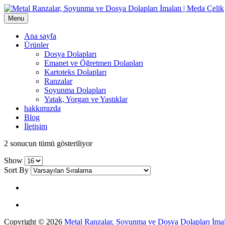
Menu
Ana sayfa
Ürünler
Dosya Dolapları
Emanet ve Öğretmen Dolapları
Kartoteks Dolapları
Ranzalar
Soyunma Dolapları
Yatak, Yorgan ve Yastıklar
hakkımızda
Blog
İletişim
grid
list
2 sonucun tümü gösteriliyor
button
button
Show
Sort By
Copyright © 2026
Metal Ranzalar, Soyunma ve Dosya Dolapları İmal