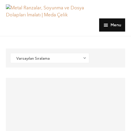
Menu
Ana sayfa
Ürünler
hakkımızda
Dosya Dolapları
Blog
Emanet ve Öğretmen Dolapları
İletişim
Kartoteks Dolapları
Ranzalar
Soyunma Dolapları
Yatak, Yorgan ve Yastıklar