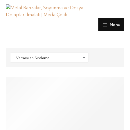
Menu
Ana sayfa
Ürünler
hakkımızda
Dosya Dolapları
Blog
Emanet ve Öğretmen Dolapları
İletişim
Kartoteks Dolapları
Ranzalar
Soyunma Dolapları
Yatak, Yorgan ve Yastıklar